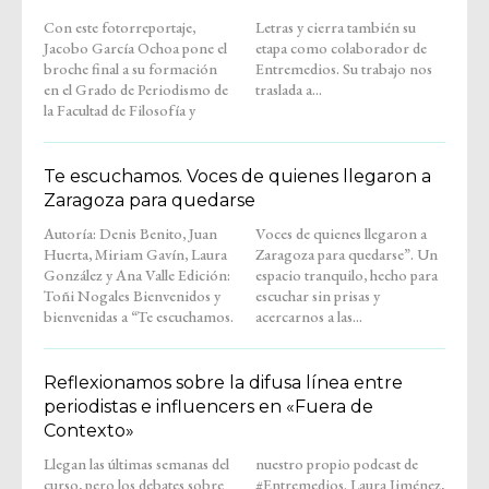
Con este fotorreportaje,
Letras y cierra también su
Jacobo García Ochoa pone el
etapa como colaborador de
broche final a su formación
Entremedios. Su trabajo nos
en el Grado de Periodismo de
traslada a...
la Facultad de Filosofía y
Te escuchamos. Voces de quienes llegaron a
Zaragoza para quedarse
Autoría: Denis Benito, Juan
Voces de quienes llegaron a
Huerta, Miriam Gavín, Laura
Zaragoza para quedarse”. Un
González y Ana Valle Edición:
espacio tranquilo, hecho para
Toñi Nogales Bienvenidos y
escuchar sin prisas y
bienvenidas a “Te escuchamos.
acercarnos a las...
Reflexionamos sobre la difusa línea entre
periodistas e influencers en «Fuera de
Contexto»
Llegan las últimas semanas del
nuestro propio podcast de
curso, pero los debates sobre
#Entremedios. Laura Jiménez,