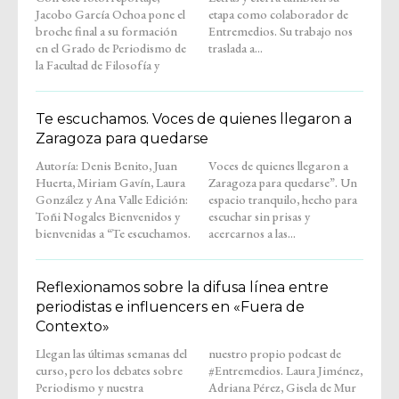
Jacobo García Ochoa pone el
etapa como colaborador de
broche final a su formación
Entremedios. Su trabajo nos
en el Grado de Periodismo de
traslada a...
la Facultad de Filosofía y
Te escuchamos. Voces de quienes llegaron a
Zaragoza para quedarse
Autoría: Denis Benito, Juan
Voces de quienes llegaron a
Huerta, Miriam Gavín, Laura
Zaragoza para quedarse”. Un
González y Ana Valle Edición:
espacio tranquilo, hecho para
Toñi Nogales Bienvenidos y
escuchar sin prisas y
bienvenidas a “Te escuchamos.
acercarnos a las...
Reflexionamos sobre la difusa línea entre
periodistas e influencers en «Fuera de
Contexto»
Llegan las últimas semanas del
nuestro propio podcast de
curso, pero los debates sobre
#Entremedios. Laura Jiménez,
Periodismo y nuestra
Adriana Pérez, Gisela de Mur