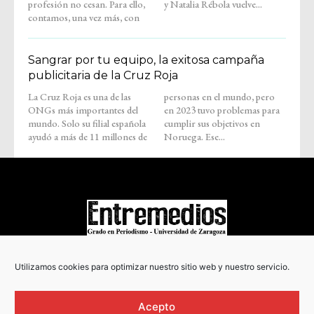
profesión no cesan. Para ello,
y Natalia Rébola vuelve...
contamos, una vez más, con
Sangrar por tu equipo, la exitosa campaña
publicitaria de la Cruz Roja
La Cruz Roja es una de las
personas en el mundo, pero
ONGs más importantes del
en 2023 tuvo problemas para
mundo. Solo su filial española
cumplir sus objetivos en
ayudó a más de 11 millones de
Noruega. Ese...
COPYRIGHT © 2022
Utilizamos cookies para optimizar nuestro sitio web y nuestro servicio.
Acepto