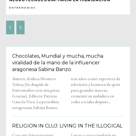
ENTREMEDIOS
Chocolates, Mundial y mucha, mucha
viralidad de la mano de la influencer
aragonesa Sabina Banzo
Autora: Ainhoa Montero
tras años como reportera de
Tolosa (Se despide de
televisión y locutora de spots
Entremedios con esta pieza.
para grandes marcas,
Gracias). Editora: Patricia
comenzó su andadura en
Gascón Vera. La periodista
redes sociales después...
zaragozana Sabina Banzo,
RELIGION IN CLUJ: LIVING IN THE ILLOGICAL
Con este fotorreportaje,
Letras y cierra también su