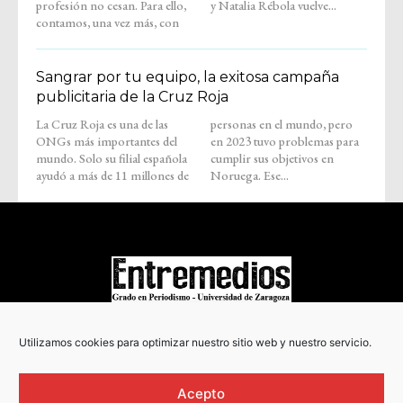
profesión no cesan. Para ello,
y Natalia Rébola vuelve...
contamos, una vez más, con
Sangrar por tu equipo, la exitosa campaña
publicitaria de la Cruz Roja
La Cruz Roja es una de las
personas en el mundo, pero
ONGs más importantes del
en 2023 tuvo problemas para
mundo. Solo su filial española
cumplir sus objetivos en
ayudó a más de 11 millones de
Noruega. Ese...
COPYRIGHT © 2022
Utilizamos cookies para optimizar nuestro sitio web y nuestro servicio.
Acepto