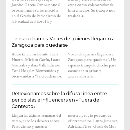
Jacobo García Ochoa pone el
etapa como colaborador de
broche final a su formación
Entremedios. Su trabajo nos
en el Grado de Periodismo de
traslada a...
la Facultad de Filosofía y
Te escuchamos. Voces de quienes llegaron a
Zaragoza para quedarse
Autoría: Denis Benito, Juan
Voces de quienes llegaron a
Huerta, Miriam Gavín, Laura
Zaragoza para quedarse”. Un
González y Ana Valle Edición:
espacio tranquilo, hecho para
Toñi Nogales Bienvenidos y
escuchar sin prisas y
bienvenidas a “Te escuchamos.
acercarnos a las...
Reflexionamos sobre la difusa línea entre
periodistas e influencers en «Fuera de
Contexto»
Llegan las últimas semanas del
nuestro propio podcast de
curso, pero los debates sobre
#Entremedios. Laura Jiménez,
Periodismo y nuestra
Adriana Pérez, Gisela de Mur