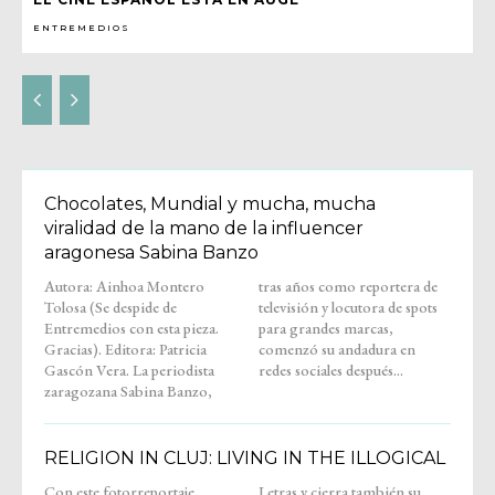
ENTREMEDIOS
Chocolates, Mundial y mucha, mucha
viralidad de la mano de la influencer
aragonesa Sabina Banzo
Autora: Ainhoa Montero
tras años como reportera de
Tolosa (Se despide de
televisión y locutora de spots
Entremedios con esta pieza.
para grandes marcas,
Gracias). Editora: Patricia
comenzó su andadura en
Gascón Vera. La periodista
redes sociales después...
zaragozana Sabina Banzo,
RELIGION IN CLUJ: LIVING IN THE ILLOGICAL
Con este fotorreportaje,
Letras y cierra también su