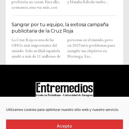
profesión no cesan. Para ello,
y Natalia Rébola vuelve...
contamos, una vez más, con
Sangrar por tu equipo, la exitosa campaña
publicitaria de la Cruz Roja
La Cruz Roja es una de las
personas en el mundo, pero
ONGs más importantes del
en 2023 tuvo problemas para
mundo. Solo su filial española
cumplir sus objetivos en
ayudó a más de 11 millones de
Noruega. Ese...
COPYRIGHT © 2022
Utilizamos cookies para optimizar nuestro sitio web y nuestro servicio.
Acepto