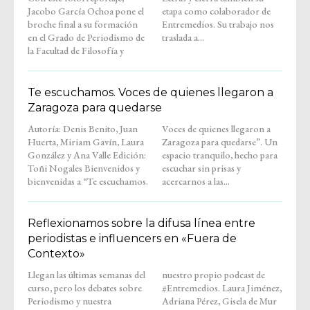
Jacobo García Ochoa pone el
etapa como colaborador de
broche final a su formación
Entremedios. Su trabajo nos
en el Grado de Periodismo de
traslada a...
la Facultad de Filosofía y
Te escuchamos. Voces de quienes llegaron a
Zaragoza para quedarse
Autoría: Denis Benito, Juan
Voces de quienes llegaron a
Huerta, Miriam Gavín, Laura
Zaragoza para quedarse”. Un
González y Ana Valle Edición:
espacio tranquilo, hecho para
Toñi Nogales Bienvenidos y
escuchar sin prisas y
bienvenidas a “Te escuchamos.
acercarnos a las...
Reflexionamos sobre la difusa línea entre
periodistas e influencers en «Fuera de
Contexto»
Llegan las últimas semanas del
nuestro propio podcast de
curso, pero los debates sobre
#Entremedios. Laura Jiménez,
Periodismo y nuestra
Adriana Pérez, Gisela de Mur