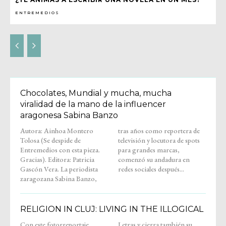
ENTREMEDIOS
Chocolates, Mundial y mucha, mucha
viralidad de la mano de la influencer
aragonesa Sabina Banzo
Autora: Ainhoa Montero
tras años como reportera de
Tolosa (Se despide de
televisión y locutora de spots
Entremedios con esta pieza.
para grandes marcas,
Gracias). Editora: Patricia
comenzó su andadura en
Gascón Vera. La periodista
redes sociales después...
zaragozana Sabina Banzo,
RELIGION IN CLUJ: LIVING IN THE ILLOGICAL
Con este fotorreportaje,
Letras y cierra también su