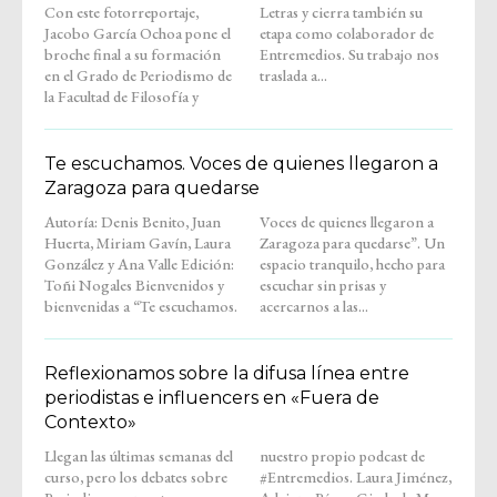
Con este fotorreportaje,
Letras y cierra también su
Jacobo García Ochoa pone el
etapa como colaborador de
broche final a su formación
Entremedios. Su trabajo nos
en el Grado de Periodismo de
traslada a...
la Facultad de Filosofía y
Te escuchamos. Voces de quienes llegaron a
Zaragoza para quedarse
Autoría: Denis Benito, Juan
Voces de quienes llegaron a
Huerta, Miriam Gavín, Laura
Zaragoza para quedarse”. Un
González y Ana Valle Edición:
espacio tranquilo, hecho para
Toñi Nogales Bienvenidos y
escuchar sin prisas y
bienvenidas a “Te escuchamos.
acercarnos a las...
Reflexionamos sobre la difusa línea entre
periodistas e influencers en «Fuera de
Contexto»
Llegan las últimas semanas del
nuestro propio podcast de
curso, pero los debates sobre
#Entremedios. Laura Jiménez,