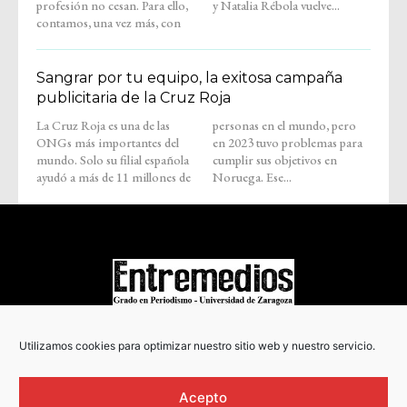
profesión no cesan. Para ello,
y Natalia Rébola vuelve...
contamos, una vez más, con
Sangrar por tu equipo, la exitosa campaña
publicitaria de la Cruz Roja
La Cruz Roja es una de las
personas en el mundo, pero
ONGs más importantes del
en 2023 tuvo problemas para
mundo. Solo su filial española
cumplir sus objetivos en
ayudó a más de 11 millones de
Noruega. Ese...
COPYRIGHT © 2022
Utilizamos cookies para optimizar nuestro sitio web y nuestro servicio.
Acepto