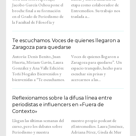
Jacobo García Ochoa pone el
etapa como colaborador de
broche final a su formación
Entremedios. Su trabajo nos
en el Grado de Periodismo de
traslada a...
la Facultad de Filosofía y
Te escuchamos. Voces de quienes llegaron a
Zaragoza para quedarse
Autoría: Denis Benito, Juan
Voces de quienes llegaron a
Huerta, Miriam Gavín, Laura
Zaragoza para quedarse”. Un
González y Ana Valle Edición:
espacio tranquilo, hecho para
Toñi Nogales Bienvenidos y
escuchar sin prisas y
bienvenidas a “Te escuchamos.
acercarnos a las...
Reflexionamos sobre la difusa línea entre
periodistas e influencers en «Fuera de
Contexto»
Llegan las últimas semanas del
nuestro propio podcast de
curso, pero los debates sobre
#Entremedios. Laura Jiménez,
Periodismo y nuestra
Adriana Pérez, Gisela de Mur