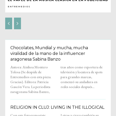
ENTREMEDIOS
Chocolates, Mundial y mucha, mucha
viralidad de la mano de la influencer
aragonesa Sabina Banzo
Autora: Ainhoa Montero
tras años como reportera de
Tolosa (Se despide de
televisión y locutora de spots
Entremedios con esta pieza.
para grandes marcas,
Gracias). Editora: Patricia
comenzó su andadura en
Gascón Vera. La periodista
redes sociales después...
zaragozana Sabina Banzo,
RELIGION IN CLUJ: LIVING IN THE ILLOGICAL
Con este fotorreportaje,
Letras y cierra también su