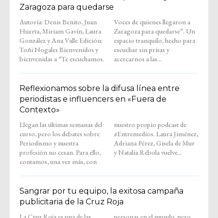
Zaragoza para quedarse
Autoría: Denis Benito, Juan
Voces de quienes llegaron a
Huerta, Miriam Gavín, Laura
Zaragoza para quedarse”. Un
González y Ana Valle Edición:
espacio tranquilo, hecho para
Toñi Nogales Bienvenidos y
escuchar sin prisas y
bienvenidas a “Te escuchamos.
acercarnos a las...
Reflexionamos sobre la difusa línea entre
periodistas e influencers en «Fuera de
Contexto»
Llegan las últimas semanas del
nuestro propio podcast de
curso, pero los debates sobre
#Entremedios. Laura Jiménez,
Periodismo y nuestra
Adriana Pérez, Gisela de Mur
profesión no cesan. Para ello,
y Natalia Rébola vuelve...
contamos, una vez más, con
Sangrar por tu equipo, la exitosa campaña
publicitaria de la Cruz Roja
La Cruz Roja es una de las
personas en el mundo, pero