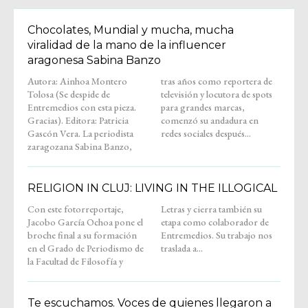
Chocolates, Mundial y mucha, mucha
viralidad de la mano de la influencer
aragonesa Sabina Banzo
Autora: Ainhoa Montero
tras años como reportera de
Tolosa (Se despide de
televisión y locutora de spots
Entremedios con esta pieza.
para grandes marcas,
Gracias). Editora: Patricia
comenzó su andadura en
Gascón Vera. La periodista
redes sociales después...
zaragozana Sabina Banzo,
RELIGION IN CLUJ: LIVING IN THE ILLOGICAL
Con este fotorreportaje,
Letras y cierra también su
Jacobo García Ochoa pone el
etapa como colaborador de
broche final a su formación
Entremedios. Su trabajo nos
en el Grado de Periodismo de
traslada a...
la Facultad de Filosofía y
Te escuchamos. Voces de quienes llegaron a