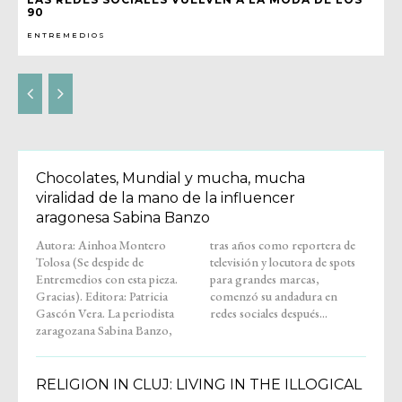
90
ENTREMEDIOS
Chocolates, Mundial y mucha, mucha
viralidad de la mano de la influencer
aragonesa Sabina Banzo
Autora: Ainhoa Montero
tras años como reportera de
Tolosa (Se despide de
televisión y locutora de spots
Entremedios con esta pieza.
para grandes marcas,
Gracias). Editora: Patricia
comenzó su andadura en
Gascón Vera. La periodista
redes sociales después...
zaragozana Sabina Banzo,
RELIGION IN CLUJ: LIVING IN THE ILLOGICAL