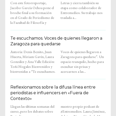
Con este fotorreportaje,
Letras y cierra también su
Jacobo García Ochoa pone el
etapa como colaborador de
broche final a su formación
Entremedios. Su trabajo nos
en el Grado de Periodismo de
traslada a...
la Facultad de Filosofía y
Te escuchamos. Voces de quienes llegaron a
Zaragoza para quedarse
Autoría: Denis Benito, Juan
Voces de quienes llegaron a
Huerta, Miriam Gavín, Laura
Zaragoza para quedarse”. Un
González y Ana Valle Edición:
espacio tranquilo, hecho para
Toñi Nogales Bienvenidos y
escuchar sin prisas y
bienvenidas a “Te escuchamos.
acercarnos a las...
Reflexionamos sobre la difusa línea entre
periodistas e influencers en «Fuera de
Contexto»
Llegan las últimas semanas del
nuestro propio podcast de
curso, pero los debates sobre
#Entremedios. Laura Jiménez,