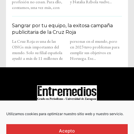
profesión no cesan. Para ello,
y Natalia Rébola vuelve...
contamos, una vez más, con
Sangrar por tu equipo, la exitosa campaña
publicitaria de la Cruz Roja
La Cruz Roja es una de las
personas en el mundo, pero
ONGs más importantes del
en 2023 tuvo problemas para
mundo. Solo su filial española
cumplir sus objetivos en
ayudó a más de 11 millones de
Noruega. Ese...
COPYRIGHT © 2022
Utilizamos cookies para optimizar nuestro sitio web y nuestro servicio.
Acepto