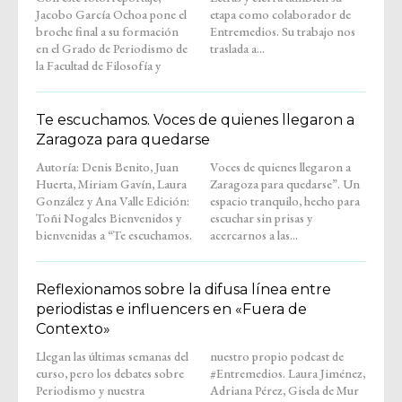
Jacobo García Ochoa pone el
etapa como colaborador de
broche final a su formación
Entremedios. Su trabajo nos
en el Grado de Periodismo de
traslada a...
la Facultad de Filosofía y
Te escuchamos. Voces de quienes llegaron a
Zaragoza para quedarse
Autoría: Denis Benito, Juan
Voces de quienes llegaron a
Huerta, Miriam Gavín, Laura
Zaragoza para quedarse”. Un
González y Ana Valle Edición:
espacio tranquilo, hecho para
Toñi Nogales Bienvenidos y
escuchar sin prisas y
bienvenidas a “Te escuchamos.
acercarnos a las...
Reflexionamos sobre la difusa línea entre
periodistas e influencers en «Fuera de
Contexto»
Llegan las últimas semanas del
nuestro propio podcast de
curso, pero los debates sobre
#Entremedios. Laura Jiménez,
Periodismo y nuestra
Adriana Pérez, Gisela de Mur