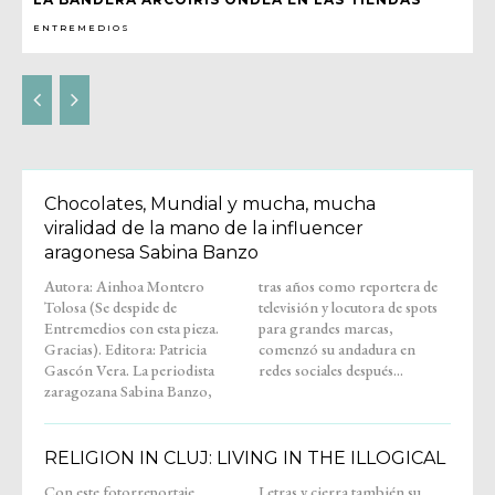
ENTREMEDIOS
Chocolates, Mundial y mucha, mucha
viralidad de la mano de la influencer
aragonesa Sabina Banzo
Autora: Ainhoa Montero
tras años como reportera de
Tolosa (Se despide de
televisión y locutora de spots
Entremedios con esta pieza.
para grandes marcas,
Gracias). Editora: Patricia
comenzó su andadura en
Gascón Vera. La periodista
redes sociales después...
zaragozana Sabina Banzo,
RELIGION IN CLUJ: LIVING IN THE ILLOGICAL
Con este fotorreportaje,
Letras y cierra también su