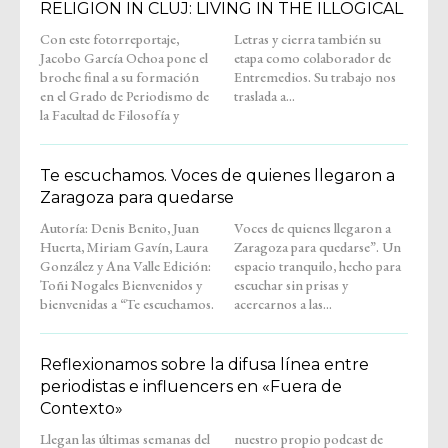
RELIGION IN CLUJ: LIVING IN THE ILLOGICAL
Con este fotorreportaje,
Letras y cierra también su
Jacobo García Ochoa pone el
etapa como colaborador de
broche final a su formación
Entremedios. Su trabajo nos
en el Grado de Periodismo de
traslada a...
la Facultad de Filosofía y
Te escuchamos. Voces de quienes llegaron a
Zaragoza para quedarse
Autoría: Denis Benito, Juan
Voces de quienes llegaron a
Huerta, Miriam Gavín, Laura
Zaragoza para quedarse”. Un
González y Ana Valle Edición:
espacio tranquilo, hecho para
Toñi Nogales Bienvenidos y
escuchar sin prisas y
bienvenidas a “Te escuchamos.
acercarnos a las...
Reflexionamos sobre la difusa línea entre
periodistas e influencers en «Fuera de
Contexto»
Llegan las últimas semanas del
nuestro propio podcast de