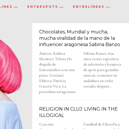
LINKS
ENTRESPOTS
ENTRELÍNEAS
Chocolates, Mundial y mucha,
mucha viralidad de la mano de la
influencer aragonesa Sabina Banzo
Autora: Ainhoa
Sabina Banzo, tras
Montero Tolosa (Se
años como reportera
despide de
de televisión y locutora
Entremedios con esta
de spots para grandes
pieza. Gracias).
marcas, comenzó su
Editora: Patricia
andadura en redes
Gascón Vera. La
sociales después...
periodista zaragozana
RELIGION IN CLUJ: LIVING IN THE
ILLOGICAL
Con este
Facultad de Filosofía y