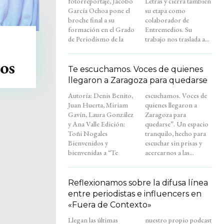
fotorreportaje, Jacobo
Letras y cierra también
García Ochoa pone el
su etapa como
broche final a su
colaborador de
formación en el Grado
Entremedios. Su
de Periodismo de la
trabajo nos traslada a...
os
Te escuchamos. Voces de quienes
llegaron a Zaragoza para quedarse
Autoría: Denis Benito,
escuchamos. Voces de
Juan Huerta, Miriam
quienes llegaron a
Gavín, Laura González
Zaragoza para
y Ana Valle Edición:
quedarse”. Un espacio
Toñi Nogales
tranquilo, hecho para
Bienvenidos y
escuchar sin prisas y
bienvenidas a “Te
acercarnos a las...
Reflexionamos sobre la difusa línea
entre periodistas e influencers en
«Fuera de Contexto»
Llegan las últimas
nuestro propio podcast