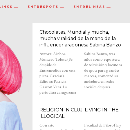
LINKS
ENTRESPOTS
ENTRELÍNEAS
Chocolates, Mundial y mucha,
mucha viralidad de la mano de la
influencer aragonesa Sabina Banzo
Autora: Ainhoa
Sabina Banzo, tras
Montero Tolosa (Se
años como reportera
despide de
de televisión y locutora
Entremedios con esta
de spots para grandes
pieza. Gracias).
marcas, comenzó su
Editora: Patricia
andadura en redes
Gascón Vera. La
sociales después...
periodista zaragozana
RELIGION IN CLUJ: LIVING IN THE
ILLOGICAL
Con este
Facultad de Filosofía y