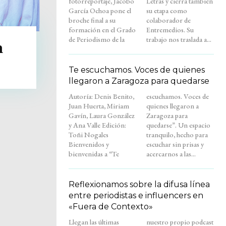
fotorreportaje, Jacobo
Letras y cierra también
García Ochoa pone el
su etapa como
broche final a su
colaborador de
formación en el Grado
Entremedios. Su
de Periodismo de la
trabajo nos traslada a...
n
Te escuchamos. Voces de quienes
llegaron a Zaragoza para quedarse
Autoría: Denis Benito,
escuchamos. Voces de
Juan Huerta, Miriam
quienes llegaron a
Gavín, Laura González
Zaragoza para
y Ana Valle Edición:
quedarse”. Un espacio
Toñi Nogales
tranquilo, hecho para
Bienvenidos y
escuchar sin prisas y
bienvenidas a “Te
acercarnos a las...
Reflexionamos sobre la difusa línea
entre periodistas e influencers en
«Fuera de Contexto»
Llegan las últimas
nuestro propio podcast