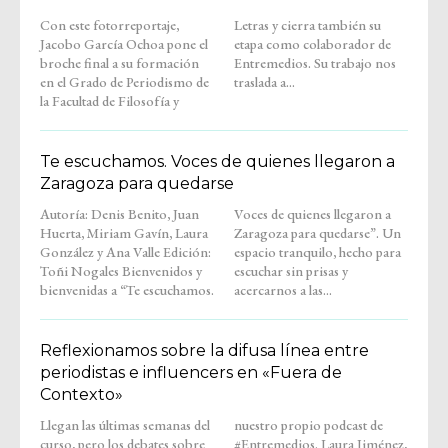
Con este fotorreportaje,
Letras y cierra también su
Jacobo García Ochoa pone el
etapa como colaborador de
broche final a su formación
Entremedios. Su trabajo nos
en el Grado de Periodismo de
traslada a...
la Facultad de Filosofía y
Te escuchamos. Voces de quienes llegaron a
Zaragoza para quedarse
Autoría: Denis Benito, Juan
Voces de quienes llegaron a
Huerta, Miriam Gavín, Laura
Zaragoza para quedarse”. Un
González y Ana Valle Edición:
espacio tranquilo, hecho para
Toñi Nogales Bienvenidos y
escuchar sin prisas y
bienvenidas a “Te escuchamos.
acercarnos a las...
Reflexionamos sobre la difusa línea entre
periodistas e influencers en «Fuera de
Contexto»
Llegan las últimas semanas del
nuestro propio podcast de
curso, pero los debates sobre
#Entremedios. Laura Jiménez,