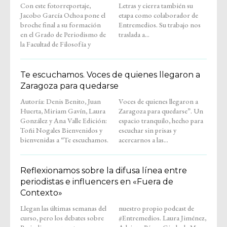
Con este fotorreportaje,
Letras y cierra también su
Jacobo García Ochoa pone el
etapa como colaborador de
broche final a su formación
Entremedios. Su trabajo nos
en el Grado de Periodismo de
traslada a...
la Facultad de Filosofía y
Te escuchamos. Voces de quienes llegaron a
Zaragoza para quedarse
Autoría: Denis Benito, Juan
Voces de quienes llegaron a
Huerta, Miriam Gavín, Laura
Zaragoza para quedarse”. Un
González y Ana Valle Edición:
espacio tranquilo, hecho para
Toñi Nogales Bienvenidos y
escuchar sin prisas y
bienvenidas a “Te escuchamos.
acercarnos a las...
Reflexionamos sobre la difusa línea entre
periodistas e influencers en «Fuera de
Contexto»
Llegan las últimas semanas del
nuestro propio podcast de
curso, pero los debates sobre
#Entremedios. Laura Jiménez,