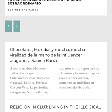
EXTRAORDINARIO
DÈSIRÉE CREMADES
Chocolates, Mundial y mucha, mucha
viralidad de la mano de la influencer
aragonesa Sabina Banzo
Autora: Ainhoa Montero
tras años como reportera de
Tolosa (Se despide de
televisión y locutora de spots
Entremedios con esta pieza.
para grandes marcas,
Gracias). Editora: Patricia
comenzó su andadura en
Gascón Vera. La periodista
redes sociales después...
zaragozana Sabina Banzo,
RELIGION IN CLUJ: LIVING IN THE ILLOGICAL