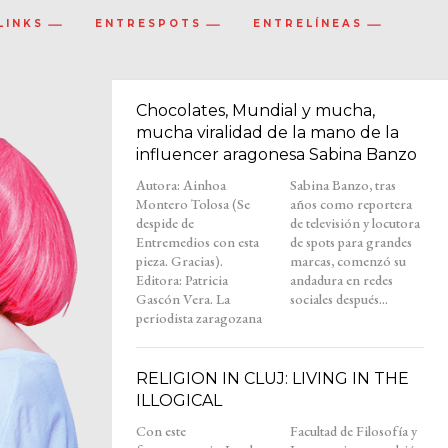
LINKS
ENTRESPOTS
ENTRELÍNEAS
Chocolates, Mundial y mucha,
mucha viralidad de la mano de la
influencer aragonesa Sabina Banzo
Autora: Ainhoa
Sabina Banzo, tras
Montero Tolosa (Se
años como reportera
despide de
de televisión y locutora
Entremedios con esta
de spots para grandes
pieza. Gracias).
marcas, comenzó su
Editora: Patricia
andadura en redes
Gascón Vera. La
sociales después...
periodista zaragozana
RELIGION IN CLUJ: LIVING IN THE
ILLOGICAL
Con este
Facultad de Filosofía y