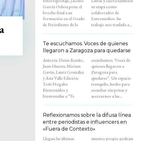
fotorreportaje, Jacobo
Letras y cierra también
García Ochoa pone el
su etapa como
broche final a su
colaborador de
formación en el Grado
Entremedios. Su
de Periodismo de la
trabajo nos traslada a...
a
Te escuchamos. Voces de quienes
llegaron a Zaragoza para quedarse
Autoría: Denis Benito,
escuchamos. Voces de
Juan Huerta, Miriam
quienes llegaron a
Gavín, Laura González
Zaragoza para
y Ana Valle Edición:
quedarse”. Un espacio
Toñi Nogales
tranquilo, hecho para
Bienvenidos y
escuchar sin prisas y
bienvenidas a “Te
acercarnos a las...
Reflexionamos sobre la difusa línea
entre periodistas e influencers en
«Fuera de Contexto»
Llegan las últimas
nuestro propio podcast