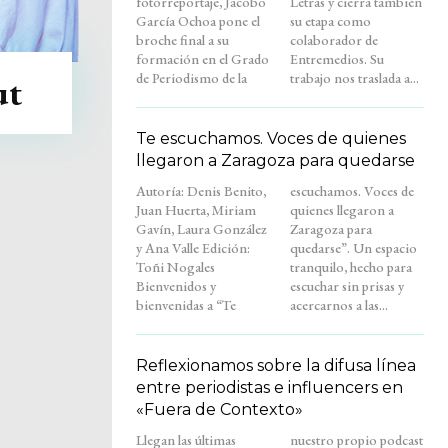
fotorreportaje, Jacobo
Letras y cierra también
García Ochoa pone el
su etapa como
broche final a su
colaborador de
formación en el Grado
Entremedios. Su
de Periodismo de la
trabajo nos traslada a...
ut
Te escuchamos. Voces de quienes
llegaron a Zaragoza para quedarse
Autoría: Denis Benito,
escuchamos. Voces de
Juan Huerta, Miriam
quienes llegaron a
Gavín, Laura González
Zaragoza para
y Ana Valle Edición:
quedarse”. Un espacio
Toñi Nogales
tranquilo, hecho para
Bienvenidos y
escuchar sin prisas y
bienvenidas a “Te
acercarnos a las...
Reflexionamos sobre la difusa línea
entre periodistas e influencers en
«Fuera de Contexto»
Llegan las últimas
nuestro propio podcast