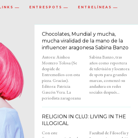
LINKS
ENTRESPOTS
ENTRELÍNEAS
Chocolates, Mundial y mucha,
mucha viralidad de la mano de la
influencer aragonesa Sabina Banzo
Autora: Ainhoa
Sabina Banzo, tras
Montero Tolosa (Se
años como reportera
despide de
de televisión y locutora
Entremedios con esta
de spots para grandes
pieza. Gracias).
marcas, comenzó su
Editora: Patricia
andadura en redes
Gascón Vera. La
sociales después...
periodista zaragozana
RELIGION IN CLUJ: LIVING IN THE
ILLOGICAL
Con este
Facultad de Filosofía y