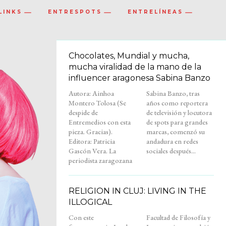
LINKS
ENTRESPOTS
ENTRELÍNEAS
Chocolates, Mundial y mucha,
mucha viralidad de la mano de la
influencer aragonesa Sabina Banzo
Autora: Ainhoa
Sabina Banzo, tras
Montero Tolosa (Se
años como reportera
despide de
de televisión y locutora
Entremedios con esta
de spots para grandes
pieza. Gracias).
marcas, comenzó su
Editora: Patricia
andadura en redes
Gascón Vera. La
sociales después...
periodista zaragozana
RELIGION IN CLUJ: LIVING IN THE
ILLOGICAL
Con este
Facultad de Filosofía y