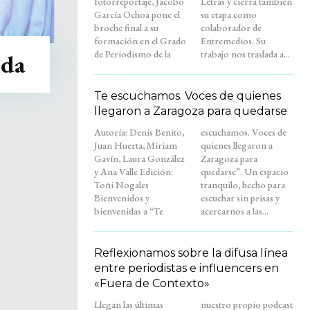
fotorreportaje, Jacobo
Letras y cierra también
García Ochoa pone el
su etapa como
broche final a su
colaborador de
formación en el Grado
Entremedios. Su
de Periodismo de la
trabajo nos traslada a...
ida
Te escuchamos. Voces de quienes
llegaron a Zaragoza para quedarse
Autoría: Denis Benito,
escuchamos. Voces de
Juan Huerta, Miriam
quienes llegaron a
Gavín, Laura González
Zaragoza para
y Ana Valle Edición:
quedarse”. Un espacio
Toñi Nogales
tranquilo, hecho para
Bienvenidos y
escuchar sin prisas y
bienvenidas a “Te
acercarnos a las...
Reflexionamos sobre la difusa línea
entre periodistas e influencers en
«Fuera de Contexto»
Llegan las últimas
nuestro propio podcast