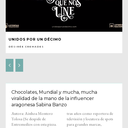
UNIDOS POR UN DÉCIMO
DÈSIRÉE CREMADES
Chocolates, Mundial y mucha, mucha
viralidad de la mano de la influencer
aragonesa Sabina Banzo
Autora: Ainhoa Montero
tras años como reportera de
Tolosa (Se despide de
televisión y locutora de spots
Entremedios con esta pieza.
para grandes marcas,