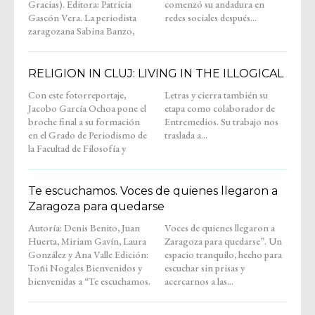
Gracias). Editora: Patricia
comenzó su andadura en
Gascón Vera. La periodista
redes sociales después...
zaragozana Sabina Banzo,
RELIGION IN CLUJ: LIVING IN THE ILLOGICAL
Con este fotorreportaje,
Letras y cierra también su
Jacobo García Ochoa pone el
etapa como colaborador de
broche final a su formación
Entremedios. Su trabajo nos
en el Grado de Periodismo de
traslada a...
la Facultad de Filosofía y
Te escuchamos. Voces de quienes llegaron a
Zaragoza para quedarse
Autoría: Denis Benito, Juan
Voces de quienes llegaron a
Huerta, Miriam Gavín, Laura
Zaragoza para quedarse”. Un
González y Ana Valle Edición:
espacio tranquilo, hecho para
Toñi Nogales Bienvenidos y
escuchar sin prisas y
bienvenidas a “Te escuchamos.
acercarnos a las...