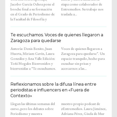
Jacobo García Ochoa pone el
etapa como colaborador de
broche final a su formación
Entremedios. Su trabajo nos
en el Grado de Periodismo de
traslada a...
la Facultad de Filosofía y
Te escuchamos. Voces de quienes llegaron a
Zaragoza para quedarse
Autoría: Denis Benito, Juan
Voces de quienes llegaron a
Huerta, Miriam Gavín, Laura
Zaragoza para quedarse”. Un
González y Ana Valle Edición:
espacio tranquilo, hecho para
Toñi Nogales Bienvenidos y
escuchar sin prisas y
bienvenidas a “Te escuchamos.
acercarnos a las...
Reflexionamos sobre la difusa línea entre
periodistas e influencers en «Fuera de
Contexto»
Llegan las últimas semanas del
nuestro propio podcast de
curso, pero los debates sobre
#Entremedios. Laura Jiménez,
Periodismo y nuestra
Adriana Pérez, Gisela de Mur