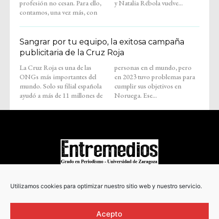
profesión no cesan. Para ello,
y Natalia Rébola vuelve...
contamos, una vez más, con
Sangrar por tu equipo, la exitosa campaña
publicitaria de la Cruz Roja
La Cruz Roja es una de las
personas en el mundo, pero
ONGs más importantes del
en 2023 tuvo problemas para
mundo. Solo su filial española
cumplir sus objetivos en
ayudó a más de 11 millones de
Noruega. Ese...
COPYRIGHT © 2022
Utilizamos cookies para optimizar nuestro sitio web y nuestro servicio.
Acepto