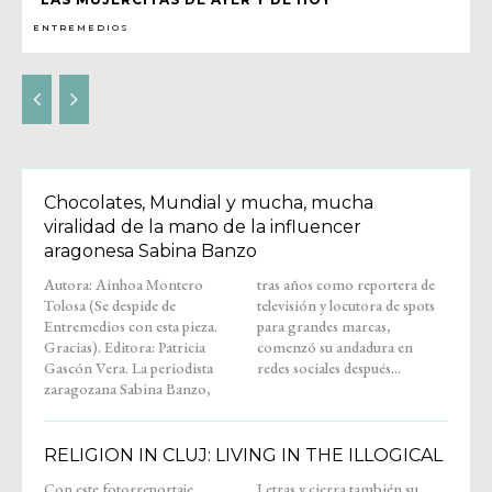
ENTREMEDIOS
Chocolates, Mundial y mucha, mucha
viralidad de la mano de la influencer
aragonesa Sabina Banzo
Autora: Ainhoa Montero
tras años como reportera de
Tolosa (Se despide de
televisión y locutora de spots
Entremedios con esta pieza.
para grandes marcas,
Gracias). Editora: Patricia
comenzó su andadura en
Gascón Vera. La periodista
redes sociales después...
zaragozana Sabina Banzo,
RELIGION IN CLUJ: LIVING IN THE ILLOGICAL
Con este fotorreportaje,
Letras y cierra también su