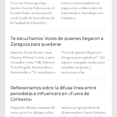
Con este fotorreportaje,
Letras y cierra también su
Jacobo García Ochoa pone el
etapa como colaborador de
broche final a su formación
Entremedios. Su trabajo nos
en el Grado de Periodismo de
traslada a...
la Facultad de Filosofía y
Te escuchamos. Voces de quienes llegaron a
Zaragoza para quedarse
Autoría: Denis Benito, Juan
Voces de quienes llegaron a
Huerta, Miriam Gavín, Laura
Zaragoza para quedarse”. Un
González y Ana Valle Edición:
espacio tranquilo, hecho para
Toñi Nogales Bienvenidos y
escuchar sin prisas y
bienvenidas a “Te escuchamos.
acercarnos a las...
Reflexionamos sobre la difusa línea entre
periodistas e influencers en «Fuera de
Contexto»
Llegan las últimas semanas del
nuestro propio podcast de
curso, pero los debates sobre
#Entremedios. Laura Jiménez,