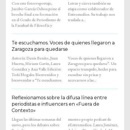
Con este fotorreportaje,
Letras y cierra también su
Jacobo García Ochoa pone el
etapa como colaborador de
broche final a su formación
Entremedios. Su trabajo nos
en el Grado de Periodismo de
traslada a...
la Facultad de Filosofía y
Te escuchamos. Voces de quienes llegaron a
Zaragoza para quedarse
Autoría: Denis Benito, Juan
Voces de quienes llegaron a
Huerta, Miriam Gavín, Laura
Zaragoza para quedarse”. Un
González y Ana Valle Edición:
espacio tranquilo, hecho para
Toñi Nogales Bienvenidos y
escuchar sin prisas y
bienvenidas a “Te escuchamos.
acercarnos a las...
Reflexionamos sobre la difusa línea entre
periodistas e influencers en «Fuera de
Contexto»
Llegan las últimas semanas del
nuestro propio podcast de
curso, pero los debates sobre
#Entremedios. Laura Jiménez,