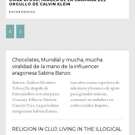
ORGULLO DE CALVIN KLEIN
ENTREMEDIOS
Chocolates, Mundial y mucha, mucha
viralidad de la mano de la influencer
aragonesa Sabina Banzo
Autora: Ainhoa Montero
tras años como reportera de
Tolosa (Se despide de
televisión y locutora de spots
Entremedios con esta pieza.
para grandes marcas,
Gracias). Editora: Patricia
comenzó su andadura en
Gascón Vera. La periodista
redes sociales después...
zaragozana Sabina Banzo,
RELIGION IN CLUJ: LIVING IN THE ILLOGICAL