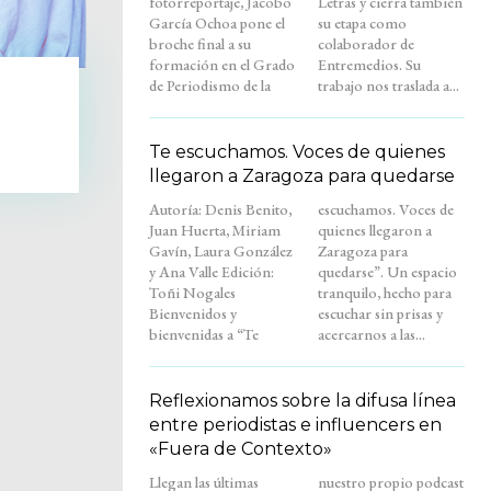
fotorreportaje, Jacobo
Letras y cierra también
García Ochoa pone el
su etapa como
broche final a su
colaborador de
formación en el Grado
Entremedios. Su
de Periodismo de la
trabajo nos traslada a...
Te escuchamos. Voces de quienes
llegaron a Zaragoza para quedarse
Autoría: Denis Benito,
escuchamos. Voces de
Juan Huerta, Miriam
quienes llegaron a
Gavín, Laura González
Zaragoza para
y Ana Valle Edición:
quedarse”. Un espacio
Toñi Nogales
tranquilo, hecho para
Bienvenidos y
escuchar sin prisas y
bienvenidas a “Te
acercarnos a las...
Reflexionamos sobre la difusa línea
entre periodistas e influencers en
«Fuera de Contexto»
Llegan las últimas
nuestro propio podcast