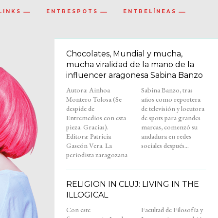
LINKS
ENTRESPOTS
ENTRELÍNEAS
Chocolates, Mundial y mucha,
mucha viralidad de la mano de la
influencer aragonesa Sabina Banzo
Autora: Ainhoa
Sabina Banzo, tras
Montero Tolosa (Se
años como reportera
despide de
de televisión y locutora
Entremedios con esta
de spots para grandes
pieza. Gracias).
marcas, comenzó su
Editora: Patricia
andadura en redes
Gascón Vera. La
sociales después...
periodista zaragozana
RELIGION IN CLUJ: LIVING IN THE
ILLOGICAL
Con este
Facultad de Filosofía y