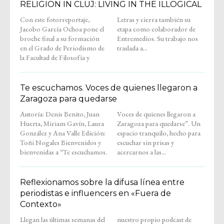
RELIGION IN CLUJ: LIVING IN THE ILLOGICAL
Con este fotorreportaje,
Letras y cierra también su
Jacobo García Ochoa pone el
etapa como colaborador de
broche final a su formación
Entremedios. Su trabajo nos
en el Grado de Periodismo de
traslada a...
la Facultad de Filosofía y
Te escuchamos. Voces de quienes llegaron a
Zaragoza para quedarse
Autoría: Denis Benito, Juan
Voces de quienes llegaron a
Huerta, Miriam Gavín, Laura
Zaragoza para quedarse”. Un
González y Ana Valle Edición:
espacio tranquilo, hecho para
Toñi Nogales Bienvenidos y
escuchar sin prisas y
bienvenidas a “Te escuchamos.
acercarnos a las...
Reflexionamos sobre la difusa línea entre
periodistas e influencers en «Fuera de
Contexto»
Llegan las últimas semanas del
nuestro propio podcast de