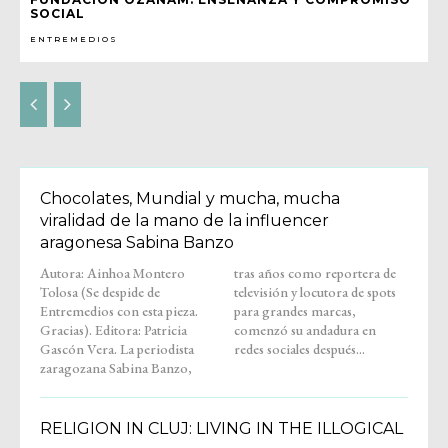
SOCIAL
ENTREMEDIOS
Chocolates, Mundial y mucha, mucha
viralidad de la mano de la influencer
aragonesa Sabina Banzo
Autora: Ainhoa Montero
tras años como reportera de
Tolosa (Se despide de
televisión y locutora de spots
Entremedios con esta pieza.
para grandes marcas,
Gracias). Editora: Patricia
comenzó su andadura en
Gascón Vera. La periodista
redes sociales después...
zaragozana Sabina Banzo,
RELIGION IN CLUJ: LIVING IN THE ILLOGICAL