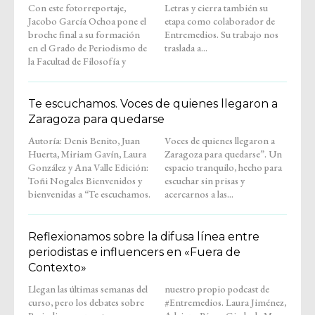
Con este fotorreportaje,
Letras y cierra también su
Jacobo García Ochoa pone el
etapa como colaborador de
broche final a su formación
Entremedios. Su trabajo nos
en el Grado de Periodismo de
traslada a...
la Facultad de Filosofía y
Te escuchamos. Voces de quienes llegaron a
Zaragoza para quedarse
Autoría: Denis Benito, Juan
Voces de quienes llegaron a
Huerta, Miriam Gavín, Laura
Zaragoza para quedarse”. Un
González y Ana Valle Edición:
espacio tranquilo, hecho para
Toñi Nogales Bienvenidos y
escuchar sin prisas y
bienvenidas a “Te escuchamos.
acercarnos a las...
Reflexionamos sobre la difusa línea entre
periodistas e influencers en «Fuera de
Contexto»
Llegan las últimas semanas del
nuestro propio podcast de
curso, pero los debates sobre
#Entremedios. Laura Jiménez,