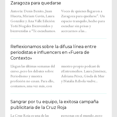
Zaragoza para quedarse
Autoría: Denis Benito, Juan
Voces de quienes llegaron a
Huerta, Miriam Gavín, Laura
Zaragoza para quedarse”. Un
González y Ana Valle Edición:
espacio tranquilo, hecho para
Toñi Nogales Bienvenidos y
escuchar sin prisas y
bienvenidas a “Te escuchamos.
acercarnos a las...
Reflexionamos sobre la difusa línea entre
periodistas e influencers en «Fuera de
Contexto»
Llegan las últimas semanas del
nuestro propio podcast de
curso, pero los debates sobre
#Entremedios. Laura Jiménez,
Periodismo y nuestra
Adriana Pérez, Gisela de Mur
profesión no cesan. Para ello,
y Natalia Rébola vuelve...
contamos, una vez más, con
Sangrar por tu equipo, la exitosa campaña
publicitaria de la Cruz Roja
La Cruz Roja es una de las
personas en el mundo, pero