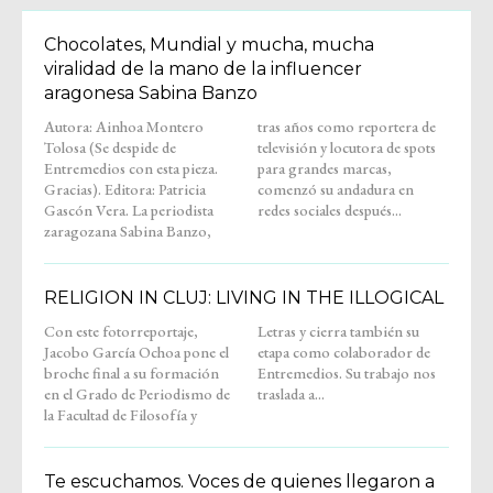
Chocolates, Mundial y mucha, mucha
viralidad de la mano de la influencer
aragonesa Sabina Banzo
Autora: Ainhoa Montero
tras años como reportera de
Tolosa (Se despide de
televisión y locutora de spots
Entremedios con esta pieza.
para grandes marcas,
Gracias). Editora: Patricia
comenzó su andadura en
Gascón Vera. La periodista
redes sociales después...
zaragozana Sabina Banzo,
RELIGION IN CLUJ: LIVING IN THE ILLOGICAL
Con este fotorreportaje,
Letras y cierra también su
Jacobo García Ochoa pone el
etapa como colaborador de
broche final a su formación
Entremedios. Su trabajo nos
en el Grado de Periodismo de
traslada a...
la Facultad de Filosofía y
Te escuchamos. Voces de quienes llegaron a