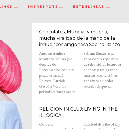
LINKS
ENTRESPOTS
ENTRELÍNEAS
Chocolates, Mundial y mucha,
mucha viralidad de la mano de la
influencer aragonesa Sabina Banzo
Autora: Ainhoa
Sabina Banzo, tras
Montero Tolosa (Se
años como reportera
despide de
de televisión y locutora
Entremedios con esta
de spots para grandes
pieza. Gracias).
marcas, comenzó su
Editora: Patricia
andadura en redes
Gascón Vera. La
sociales después...
periodista zaragozana
RELIGION IN CLUJ: LIVING IN THE
ILLOGICAL
Con este
Facultad de Filosofía y