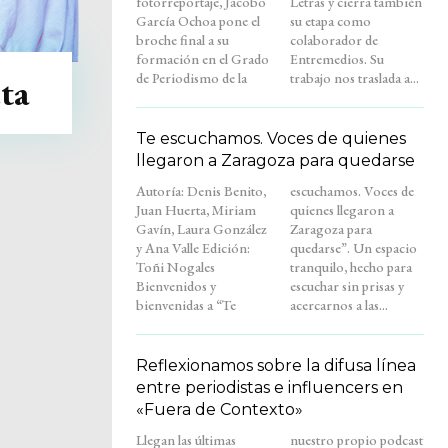
fotorreportaje, Jacobo
Letras y cierra también
García Ochoa pone el
su etapa como
broche final a su
colaborador de
formación en el Grado
Entremedios. Su
de Periodismo de la
trabajo nos traslada a...
ta
Te escuchamos. Voces de quienes
llegaron a Zaragoza para quedarse
Autoría: Denis Benito,
escuchamos. Voces de
Juan Huerta, Miriam
quienes llegaron a
Gavín, Laura González
Zaragoza para
y Ana Valle Edición:
quedarse”. Un espacio
Toñi Nogales
tranquilo, hecho para
Bienvenidos y
escuchar sin prisas y
bienvenidas a “Te
acercarnos a las...
Reflexionamos sobre la difusa línea
entre periodistas e influencers en
«Fuera de Contexto»
Llegan las últimas
nuestro propio podcast