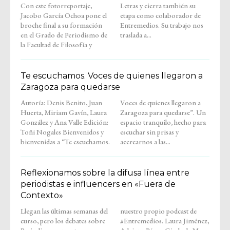
Con este fotorreportaje,
Letras y cierra también su
Jacobo García Ochoa pone el
etapa como colaborador de
broche final a su formación
Entremedios. Su trabajo nos
en el Grado de Periodismo de
traslada a...
la Facultad de Filosofía y
Te escuchamos. Voces de quienes llegaron a
Zaragoza para quedarse
Autoría: Denis Benito, Juan
Voces de quienes llegaron a
Huerta, Miriam Gavín, Laura
Zaragoza para quedarse”. Un
González y Ana Valle Edición:
espacio tranquilo, hecho para
Toñi Nogales Bienvenidos y
escuchar sin prisas y
bienvenidas a “Te escuchamos.
acercarnos a las...
Reflexionamos sobre la difusa línea entre
periodistas e influencers en «Fuera de
Contexto»
Llegan las últimas semanas del
nuestro propio podcast de
curso, pero los debates sobre
#Entremedios. Laura Jiménez,