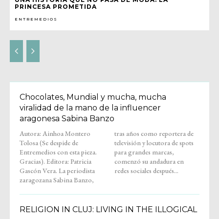
PRINCESA PROMETIDA
ENTREMEDIOS
Chocolates, Mundial y mucha, mucha
viralidad de la mano de la influencer
aragonesa Sabina Banzo
Autora: Ainhoa Montero
tras años como reportera de
Tolosa (Se despide de
televisión y locutora de spots
Entremedios con esta pieza.
para grandes marcas,
Gracias). Editora: Patricia
comenzó su andadura en
Gascón Vera. La periodista
redes sociales después...
zaragozana Sabina Banzo,
RELIGION IN CLUJ: LIVING IN THE ILLOGICAL