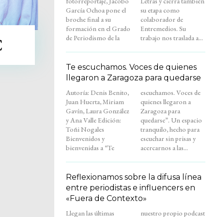
fotorreportaje, Jacobo
Letras y cierra también
García Ochoa pone el
su etapa como
broche final a su
colaborador de
formación en el Grado
Entremedios. Su
de Periodismo de la
trabajo nos traslada a...
C
Te escuchamos. Voces de quienes
llegaron a Zaragoza para quedarse
Autoría: Denis Benito,
escuchamos. Voces de
Juan Huerta, Miriam
quienes llegaron a
Gavín, Laura González
Zaragoza para
y Ana Valle Edición:
quedarse”. Un espacio
Toñi Nogales
tranquilo, hecho para
Bienvenidos y
escuchar sin prisas y
bienvenidas a “Te
acercarnos a las...
Reflexionamos sobre la difusa línea
entre periodistas e influencers en
«Fuera de Contexto»
Llegan las últimas
nuestro propio podcast