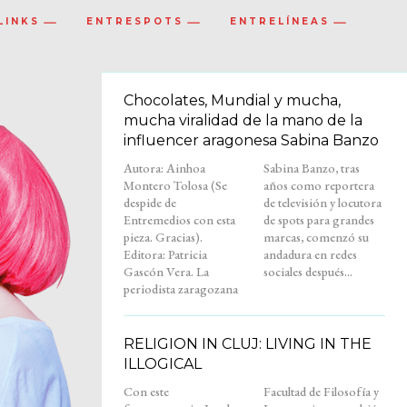
LINKS
ENTRESPOTS
ENTRELÍNEAS
Chocolates, Mundial y mucha,
mucha viralidad de la mano de la
influencer aragonesa Sabina Banzo
Autora: Ainhoa
Sabina Banzo, tras
Montero Tolosa (Se
años como reportera
despide de
de televisión y locutora
Entremedios con esta
de spots para grandes
pieza. Gracias).
marcas, comenzó su
Editora: Patricia
andadura en redes
Gascón Vera. La
sociales después...
periodista zaragozana
RELIGION IN CLUJ: LIVING IN THE
ILLOGICAL
Con este
Facultad de Filosofía y