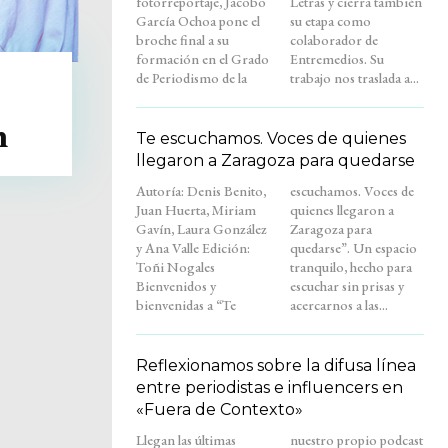
fotorreportaje, Jacobo
Letras y cierra también
García Ochoa pone el
su etapa como
broche final a su
colaborador de
formación en el Grado
Entremedios. Su
de Periodismo de la
trabajo nos traslada a...
n
Te escuchamos. Voces de quienes
llegaron a Zaragoza para quedarse
Autoría: Denis Benito,
escuchamos. Voces de
Juan Huerta, Miriam
quienes llegaron a
Gavín, Laura González
Zaragoza para
y Ana Valle Edición:
quedarse”. Un espacio
Toñi Nogales
tranquilo, hecho para
Bienvenidos y
escuchar sin prisas y
bienvenidas a “Te
acercarnos a las...
Reflexionamos sobre la difusa línea
entre periodistas e influencers en
«Fuera de Contexto»
Llegan las últimas
nuestro propio podcast