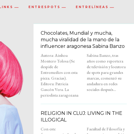
LINKS
ENTRESPOTS
ENTRELÍNEAS
Chocolates, Mundial y mucha,
mucha viralidad de la mano de la
influencer aragonesa Sabina Banzo
Autora: Ainhoa
Sabina Banzo, tras
Montero Tolosa (Se
años como reportera
despide de
de televisión y locutora
Entremedios con esta
de spots para grandes
pieza. Gracias).
marcas, comenzó su
Editora: Patricia
andadura en redes
Gascón Vera. La
sociales después...
periodista zaragozana
RELIGION IN CLUJ: LIVING IN THE
ILLOGICAL
Con este
Facultad de Filosofía y