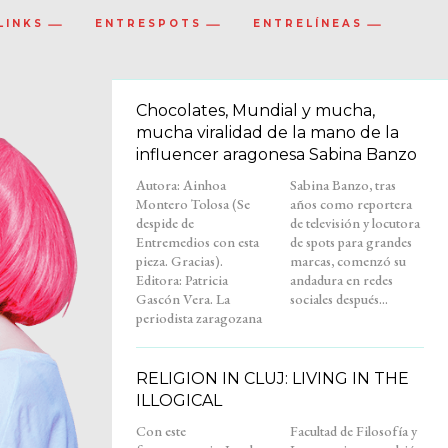
LINKS
ENTRESPOTS
ENTRELÍNEAS
Chocolates, Mundial y mucha,
mucha viralidad de la mano de la
influencer aragonesa Sabina Banzo
Autora: Ainhoa
Sabina Banzo, tras
Montero Tolosa (Se
años como reportera
despide de
de televisión y locutora
Entremedios con esta
de spots para grandes
pieza. Gracias).
marcas, comenzó su
Editora: Patricia
andadura en redes
Gascón Vera. La
sociales después...
periodista zaragozana
RELIGION IN CLUJ: LIVING IN THE
ILLOGICAL
Con este
Facultad de Filosofía y