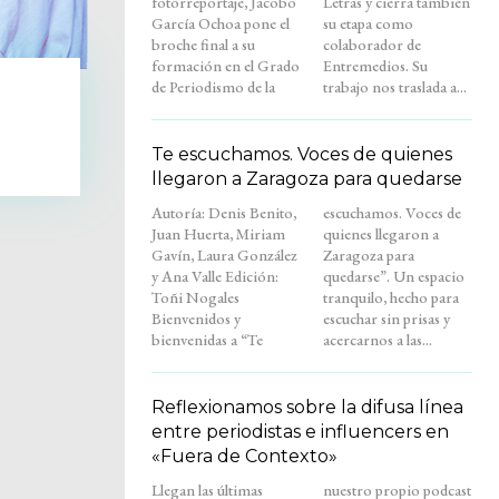
fotorreportaje, Jacobo
Letras y cierra también
García Ochoa pone el
su etapa como
broche final a su
colaborador de
formación en el Grado
Entremedios. Su
de Periodismo de la
trabajo nos traslada a...
Te escuchamos. Voces de quienes
llegaron a Zaragoza para quedarse
Autoría: Denis Benito,
escuchamos. Voces de
Juan Huerta, Miriam
quienes llegaron a
Gavín, Laura González
Zaragoza para
y Ana Valle Edición:
quedarse”. Un espacio
Toñi Nogales
tranquilo, hecho para
Bienvenidos y
escuchar sin prisas y
bienvenidas a “Te
acercarnos a las...
Reflexionamos sobre la difusa línea
entre periodistas e influencers en
«Fuera de Contexto»
Llegan las últimas
nuestro propio podcast