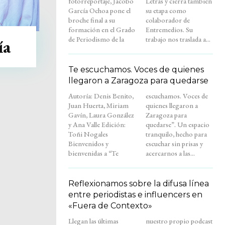
fotorreportaje, Jacobo
Letras y cierra también
García Ochoa pone el
su etapa como
broche final a su
colaborador de
formación en el Grado
Entremedios. Su
de Periodismo de la
trabajo nos traslada a...
ía
Te escuchamos. Voces de quienes
llegaron a Zaragoza para quedarse
Autoría: Denis Benito,
escuchamos. Voces de
Juan Huerta, Miriam
quienes llegaron a
Gavín, Laura González
Zaragoza para
y Ana Valle Edición:
quedarse”. Un espacio
Toñi Nogales
tranquilo, hecho para
Bienvenidos y
escuchar sin prisas y
bienvenidas a “Te
acercarnos a las...
Reflexionamos sobre la difusa línea
entre periodistas e influencers en
«Fuera de Contexto»
Llegan las últimas
nuestro propio podcast