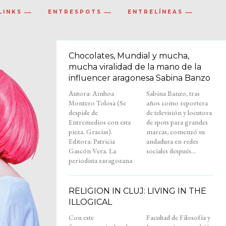
LINKS
ENTRESPOTS
ENTRELÍNEAS
Chocolates, Mundial y mucha,
mucha viralidad de la mano de la
influencer aragonesa Sabina Banzo
Autora: Ainhoa
Sabina Banzo, tras
Montero Tolosa (Se
años como reportera
despide de
de televisión y locutora
Entremedios con esta
de spots para grandes
pieza. Gracias).
marcas, comenzó su
Editora: Patricia
andadura en redes
Gascón Vera. La
sociales después...
periodista zaragozana
RELIGION IN CLUJ: LIVING IN THE
ILLOGICAL
Con este
Facultad de Filosofía y