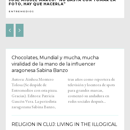
FOTO, HAY QUE HACERLA”
ENTREMEDIOS
Chocolates, Mundial y mucha, mucha
viralidad de la mano de la influencer
aragonesa Sabina Banzo
Autora: Ainhoa Montero
tras años como reportera de
Tolosa (Se despide de
televisión y locutora de spots
Entremedios con esta pieza.
para grandes marcas,
Gracias). Editora: Patricia
comenzó su andadura en
Gascón Vera. La periodista
redes sociales después...
zaragozana Sabina Banzo,
RELIGION IN CLUJ: LIVING IN THE ILLOGICAL