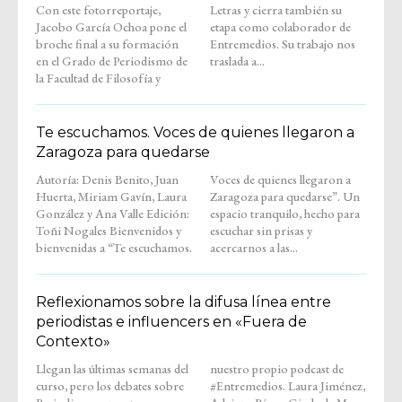
Con este fotorreportaje,
Letras y cierra también su
Jacobo García Ochoa pone el
etapa como colaborador de
broche final a su formación
Entremedios. Su trabajo nos
en el Grado de Periodismo de
traslada a...
la Facultad de Filosofía y
Te escuchamos. Voces de quienes llegaron a
Zaragoza para quedarse
Autoría: Denis Benito, Juan
Voces de quienes llegaron a
Huerta, Miriam Gavín, Laura
Zaragoza para quedarse”. Un
González y Ana Valle Edición:
espacio tranquilo, hecho para
Toñi Nogales Bienvenidos y
escuchar sin prisas y
bienvenidas a “Te escuchamos.
acercarnos a las...
Reflexionamos sobre la difusa línea entre
periodistas e influencers en «Fuera de
Contexto»
Llegan las últimas semanas del
nuestro propio podcast de
curso, pero los debates sobre
#Entremedios. Laura Jiménez,