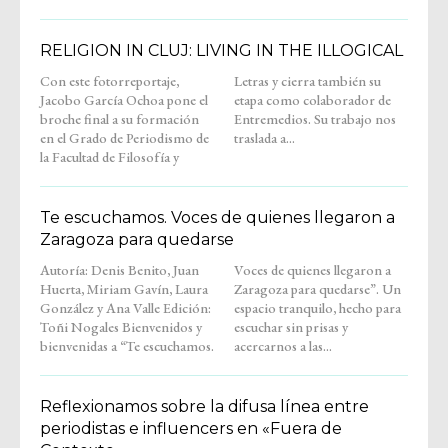
RELIGION IN CLUJ: LIVING IN THE ILLOGICAL
Con este fotorreportaje,
Letras y cierra también su
Jacobo García Ochoa pone el
etapa como colaborador de
broche final a su formación
Entremedios. Su trabajo nos
en el Grado de Periodismo de
traslada a...
la Facultad de Filosofía y
Te escuchamos. Voces de quienes llegaron a
Zaragoza para quedarse
Autoría: Denis Benito, Juan
Voces de quienes llegaron a
Huerta, Miriam Gavín, Laura
Zaragoza para quedarse”. Un
González y Ana Valle Edición:
espacio tranquilo, hecho para
Toñi Nogales Bienvenidos y
escuchar sin prisas y
bienvenidas a “Te escuchamos.
acercarnos a las...
Reflexionamos sobre la difusa línea entre
periodistas e influencers en «Fuera de