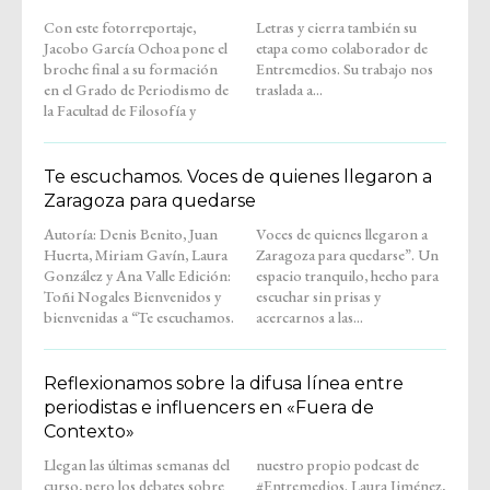
Con este fotorreportaje,
Letras y cierra también su
Jacobo García Ochoa pone el
etapa como colaborador de
broche final a su formación
Entremedios. Su trabajo nos
en el Grado de Periodismo de
traslada a...
la Facultad de Filosofía y
Te escuchamos. Voces de quienes llegaron a
Zaragoza para quedarse
Autoría: Denis Benito, Juan
Voces de quienes llegaron a
Huerta, Miriam Gavín, Laura
Zaragoza para quedarse”. Un
González y Ana Valle Edición:
espacio tranquilo, hecho para
Toñi Nogales Bienvenidos y
escuchar sin prisas y
bienvenidas a “Te escuchamos.
acercarnos a las...
Reflexionamos sobre la difusa línea entre
periodistas e influencers en «Fuera de
Contexto»
Llegan las últimas semanas del
nuestro propio podcast de
curso, pero los debates sobre
#Entremedios. Laura Jiménez,