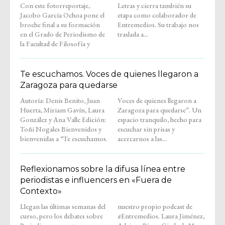
Con este fotorreportaje,
Letras y cierra también su
Jacobo García Ochoa pone el
etapa como colaborador de
broche final a su formación
Entremedios. Su trabajo nos
en el Grado de Periodismo de
traslada a...
la Facultad de Filosofía y
Te escuchamos. Voces de quienes llegaron a
Zaragoza para quedarse
Autoría: Denis Benito, Juan
Voces de quienes llegaron a
Huerta, Miriam Gavín, Laura
Zaragoza para quedarse”. Un
González y Ana Valle Edición:
espacio tranquilo, hecho para
Toñi Nogales Bienvenidos y
escuchar sin prisas y
bienvenidas a “Te escuchamos.
acercarnos a las...
Reflexionamos sobre la difusa línea entre
periodistas e influencers en «Fuera de
Contexto»
Llegan las últimas semanas del
nuestro propio podcast de
curso, pero los debates sobre
#Entremedios. Laura Jiménez,