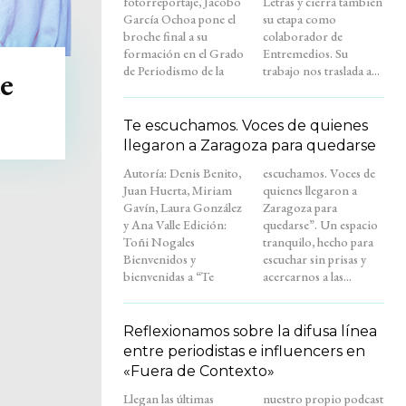
fotorreportaje, Jacobo
Letras y cierra también
García Ochoa pone el
su etapa como
broche final a su
colaborador de
formación en el Grado
Entremedios. Su
de Periodismo de la
trabajo nos traslada a...
de
Te escuchamos. Voces de quienes
llegaron a Zaragoza para quedarse
Autoría: Denis Benito,
escuchamos. Voces de
Juan Huerta, Miriam
quienes llegaron a
Gavín, Laura González
Zaragoza para
y Ana Valle Edición:
quedarse”. Un espacio
Toñi Nogales
tranquilo, hecho para
Bienvenidos y
escuchar sin prisas y
bienvenidas a “Te
acercarnos a las...
Reflexionamos sobre la difusa línea
entre periodistas e influencers en
«Fuera de Contexto»
Llegan las últimas
nuestro propio podcast