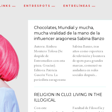
LINKS
ENTRESPOTS
ENTRELÍNEAS
Chocolates, Mundial y mucha,
mucha viralidad de la mano de la
influencer aragonesa Sabina Banzo
Autora: Ainhoa
Sabina Banzo, tras
Montero Tolosa (Se
años como reportera
despide de
de televisión y locutora
Entremedios con esta
de spots para grandes
pieza. Gracias).
marcas, comenzó su
Editora: Patricia
andadura en redes
Gascón Vera. La
sociales después...
periodista zaragozana
RELIGION IN CLUJ: LIVING IN THE
ILLOGICAL
Con este
Facultad de Filosofía y