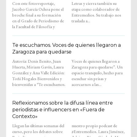
Con este fotorreportaje,
Letras y cierra también su
Jacobo García Ochoa pone el
etapa como colaborador de
broche final a su formación
Entremedios. Su trabajo nos
en el Grado de Periodismo de
traslada a...
la Facultad de Filosofía y
Te escuchamos. Voces de quienes llegaron a
Zaragoza para quedarse
Autoría: Denis Benito, Juan
Voces de quienes llegaron a
Huerta, Miriam Gavín, Laura
Zaragoza para quedarse”. Un
González y Ana Valle Edición:
espacio tranquilo, hecho para
Toñi Nogales Bienvenidos y
escuchar sin prisas y
bienvenidas a “Te escuchamos.
acercarnos a las...
Reflexionamos sobre la difusa línea entre
periodistas e influencers en «Fuera de
Contexto»
Llegan las últimas semanas del
nuestro propio podcast de
curso, pero los debates sobre
#Entremedios. Laura Jiménez,