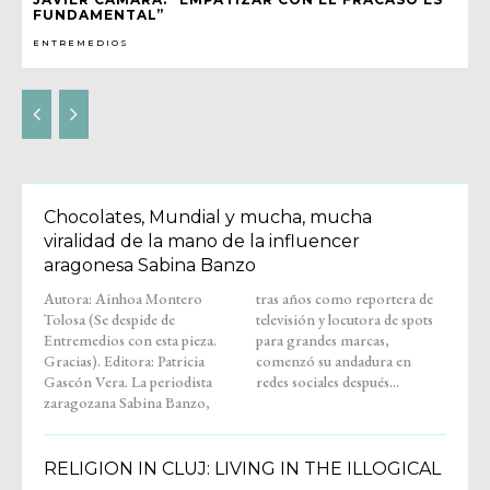
FUNDAMENTAL”
ENTREMEDIOS
Chocolates, Mundial y mucha, mucha
viralidad de la mano de la influencer
aragonesa Sabina Banzo
Autora: Ainhoa Montero
tras años como reportera de
Tolosa (Se despide de
televisión y locutora de spots
Entremedios con esta pieza.
para grandes marcas,
Gracias). Editora: Patricia
comenzó su andadura en
Gascón Vera. La periodista
redes sociales después...
zaragozana Sabina Banzo,
RELIGION IN CLUJ: LIVING IN THE ILLOGICAL