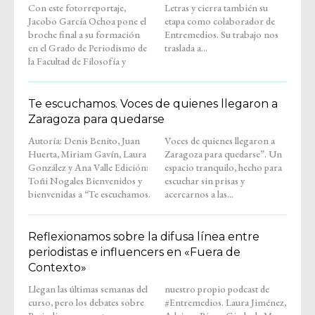
Con este fotorreportaje,
Letras y cierra también su
Jacobo García Ochoa pone el
etapa como colaborador de
broche final a su formación
Entremedios. Su trabajo nos
en el Grado de Periodismo de
traslada a...
la Facultad de Filosofía y
Te escuchamos. Voces de quienes llegaron a
Zaragoza para quedarse
Autoría: Denis Benito, Juan
Voces de quienes llegaron a
Huerta, Miriam Gavín, Laura
Zaragoza para quedarse”. Un
González y Ana Valle Edición:
espacio tranquilo, hecho para
Toñi Nogales Bienvenidos y
escuchar sin prisas y
bienvenidas a “Te escuchamos.
acercarnos a las...
Reflexionamos sobre la difusa línea entre
periodistas e influencers en «Fuera de
Contexto»
Llegan las últimas semanas del
nuestro propio podcast de
curso, pero los debates sobre
#Entremedios. Laura Jiménez,