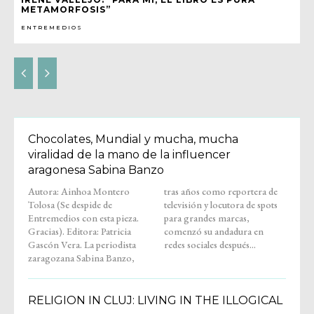
METAMORFOSIS”
ENTREMEDIOS
Chocolates, Mundial y mucha, mucha
viralidad de la mano de la influencer
aragonesa Sabina Banzo
Autora: Ainhoa Montero
tras años como reportera de
Tolosa (Se despide de
televisión y locutora de spots
Entremedios con esta pieza.
para grandes marcas,
Gracias). Editora: Patricia
comenzó su andadura en
Gascón Vera. La periodista
redes sociales después...
zaragozana Sabina Banzo,
RELIGION IN CLUJ: LIVING IN THE ILLOGICAL