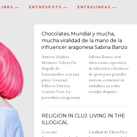
LINKS
ENTRESPOTS
ENTRELÍNEAS
Chocolates, Mundial y mucha,
mucha viralidad de la mano de la
influencer aragonesa Sabina Banzo
Autora: Ainhoa
Sabina Banzo, tras
Montero Tolosa (Se
años como reportera
despide de
de televisión y locutora
Entremedios con esta
de spots para grandes
pieza. Gracias).
marcas, comenzó su
Editora: Patricia
andadura en redes
Gascón Vera. La
sociales después...
periodista zaragozana
RELIGION IN CLUJ: LIVING IN THE
ILLOGICAL
Con este
Facultad de Filosofía y