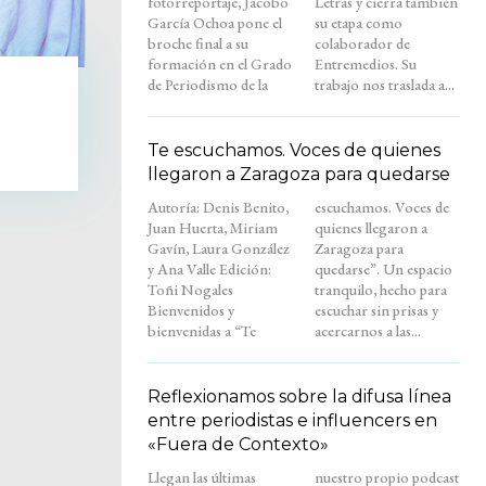
fotorreportaje, Jacobo
Letras y cierra también
García Ochoa pone el
su etapa como
broche final a su
colaborador de
formación en el Grado
Entremedios. Su
de Periodismo de la
trabajo nos traslada a...
Te escuchamos. Voces de quienes
llegaron a Zaragoza para quedarse
Autoría: Denis Benito,
escuchamos. Voces de
Juan Huerta, Miriam
quienes llegaron a
Gavín, Laura González
Zaragoza para
y Ana Valle Edición:
quedarse”. Un espacio
Toñi Nogales
tranquilo, hecho para
Bienvenidos y
escuchar sin prisas y
bienvenidas a “Te
acercarnos a las...
Reflexionamos sobre la difusa línea
entre periodistas e influencers en
«Fuera de Contexto»
Llegan las últimas
nuestro propio podcast