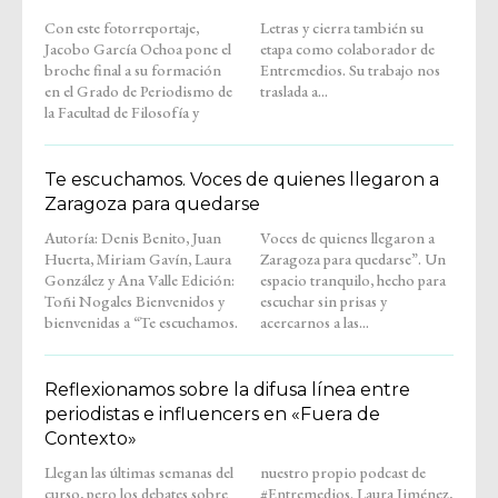
Con este fotorreportaje,
Letras y cierra también su
Jacobo García Ochoa pone el
etapa como colaborador de
broche final a su formación
Entremedios. Su trabajo nos
en el Grado de Periodismo de
traslada a...
la Facultad de Filosofía y
Te escuchamos. Voces de quienes llegaron a
Zaragoza para quedarse
Autoría: Denis Benito, Juan
Voces de quienes llegaron a
Huerta, Miriam Gavín, Laura
Zaragoza para quedarse”. Un
González y Ana Valle Edición:
espacio tranquilo, hecho para
Toñi Nogales Bienvenidos y
escuchar sin prisas y
bienvenidas a “Te escuchamos.
acercarnos a las...
Reflexionamos sobre la difusa línea entre
periodistas e influencers en «Fuera de
Contexto»
Llegan las últimas semanas del
nuestro propio podcast de
curso, pero los debates sobre
#Entremedios. Laura Jiménez,