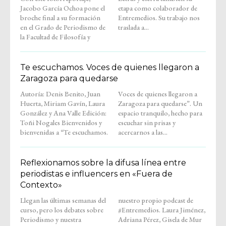
Jacobo García Ochoa pone el
etapa como colaborador de
broche final a su formación
Entremedios. Su trabajo nos
en el Grado de Periodismo de
traslada a...
la Facultad de Filosofía y
Te escuchamos. Voces de quienes llegaron a
Zaragoza para quedarse
Autoría: Denis Benito, Juan
Voces de quienes llegaron a
Huerta, Miriam Gavín, Laura
Zaragoza para quedarse”. Un
González y Ana Valle Edición:
espacio tranquilo, hecho para
Toñi Nogales Bienvenidos y
escuchar sin prisas y
bienvenidas a “Te escuchamos.
acercarnos a las...
Reflexionamos sobre la difusa línea entre
periodistas e influencers en «Fuera de
Contexto»
Llegan las últimas semanas del
nuestro propio podcast de
curso, pero los debates sobre
#Entremedios. Laura Jiménez,
Periodismo y nuestra
Adriana Pérez, Gisela de Mur