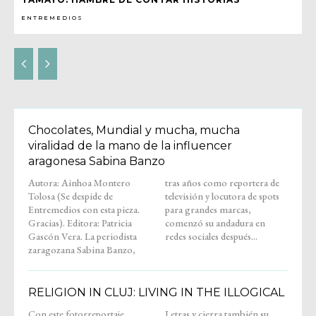
ENTREMEDIOS
Chocolates, Mundial y mucha, mucha
viralidad de la mano de la influencer
aragonesa Sabina Banzo
Autora: Ainhoa Montero
tras años como reportera de
Tolosa (Se despide de
televisión y locutora de spots
Entremedios con esta pieza.
para grandes marcas,
Gracias). Editora: Patricia
comenzó su andadura en
Gascón Vera. La periodista
redes sociales después...
zaragozana Sabina Banzo,
RELIGION IN CLUJ: LIVING IN THE ILLOGICAL
Con este fotorreportaje,
Letras y cierra también su