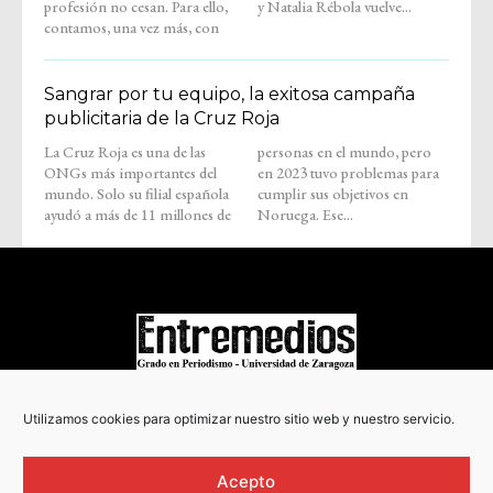
profesión no cesan. Para ello,
y Natalia Rébola vuelve...
contamos, una vez más, con
Sangrar por tu equipo, la exitosa campaña
publicitaria de la Cruz Roja
La Cruz Roja es una de las
personas en el mundo, pero
ONGs más importantes del
en 2023 tuvo problemas para
mundo. Solo su filial española
cumplir sus objetivos en
ayudó a más de 11 millones de
Noruega. Ese...
COPYRIGHT © 2022
Utilizamos cookies para optimizar nuestro sitio web y nuestro servicio.
Acepto