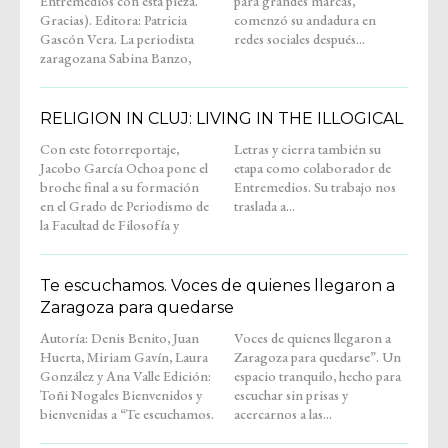
Entremedios con esta pieza.
para grandes marcas,
Gracias). Editora: Patricia
comenzó su andadura en
Gascón Vera. La periodista
redes sociales después...
zaragozana Sabina Banzo,
RELIGION IN CLUJ: LIVING IN THE ILLOGICAL
Con este fotorreportaje,
Letras y cierra también su
Jacobo García Ochoa pone el
etapa como colaborador de
broche final a su formación
Entremedios. Su trabajo nos
en el Grado de Periodismo de
traslada a...
la Facultad de Filosofía y
Te escuchamos. Voces de quienes llegaron a
Zaragoza para quedarse
Autoría: Denis Benito, Juan
Voces de quienes llegaron a
Huerta, Miriam Gavín, Laura
Zaragoza para quedarse”. Un
González y Ana Valle Edición:
espacio tranquilo, hecho para
Toñi Nogales Bienvenidos y
escuchar sin prisas y
bienvenidas a “Te escuchamos.
acercarnos a las...