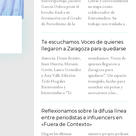
fotorreportaje, Jacobo
Letras y cierra también
García Ochoa pone el
su etapa como
broche final a su
colaborador de
formación en el Grado
Entremedios. Su
de Periodismo de la
trabajo nos traslada a...
Te escuchamos. Voces de quienes
llegaron a Zaragoza para quedarse
Autoría: Denis Benito,
escuchamos. Voces de
Juan Huerta, Miriam
quienes llegaron a
Gavín, Laura González
Zaragoza para
y Ana Valle Edición:
quedarse”. Un espacio
Toñi Nogales
tranquilo, hecho para
Bienvenidos y
escuchar sin prisas y
bienvenidas a “Te
acercarnos a las...
Reflexionamos sobre la difusa línea
entre periodistas e influencers en
«Fuera de Contexto»
Llegan las últimas
nuestro propio podcast