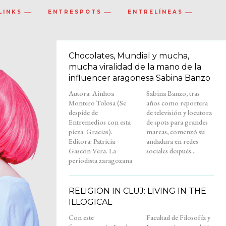
LINKS
ENTRESPOTS
ENTRELÍNEAS
Chocolates, Mundial y mucha,
mucha viralidad de la mano de la
influencer aragonesa Sabina Banzo
Autora: Ainhoa
Sabina Banzo, tras
Montero Tolosa (Se
años como reportera
despide de
de televisión y locutora
Entremedios con esta
de spots para grandes
pieza. Gracias).
marcas, comenzó su
Editora: Patricia
andadura en redes
Gascón Vera. La
sociales después...
periodista zaragozana
RELIGION IN CLUJ: LIVING IN THE
ILLOGICAL
Con este
Facultad de Filosofía y