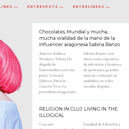
LINKS
ENTRESPOTS
ENTRELÍNEAS
Chocolates, Mundial y mucha,
mucha viralidad de la mano de la
influencer aragonesa Sabina Banzo
Autora: Ainhoa
Sabina Banzo, tras
Montero Tolosa (Se
años como reportera
despide de
de televisión y locutora
Entremedios con esta
de spots para grandes
pieza. Gracias).
marcas, comenzó su
Editora: Patricia
andadura en redes
Gascón Vera. La
sociales después...
periodista zaragozana
RELIGION IN CLUJ: LIVING IN THE
ILLOGICAL
Con este
Facultad de Filosofía y