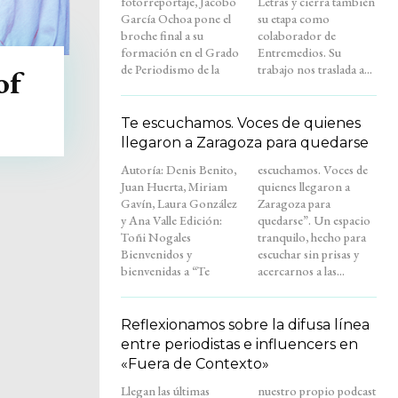
fotorreportaje, Jacobo
Letras y cierra también
García Ochoa pone el
su etapa como
broche final a su
colaborador de
formación en el Grado
Entremedios. Su
de Periodismo de la
trabajo nos traslada a...
of
Te escuchamos. Voces de quienes
llegaron a Zaragoza para quedarse
Autoría: Denis Benito,
escuchamos. Voces de
Juan Huerta, Miriam
quienes llegaron a
Gavín, Laura González
Zaragoza para
y Ana Valle Edición:
quedarse”. Un espacio
Toñi Nogales
tranquilo, hecho para
Bienvenidos y
escuchar sin prisas y
bienvenidas a “Te
acercarnos a las...
Reflexionamos sobre la difusa línea
entre periodistas e influencers en
«Fuera de Contexto»
Llegan las últimas
nuestro propio podcast