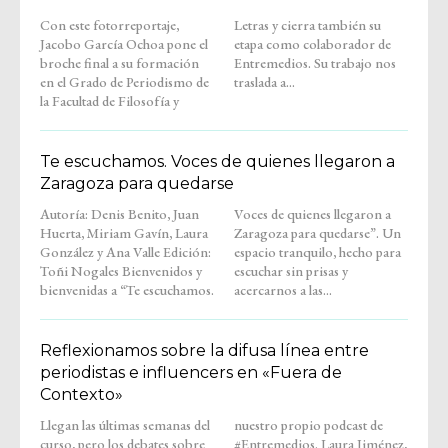
Con este fotorreportaje,
Letras y cierra también su
Jacobo García Ochoa pone el
etapa como colaborador de
broche final a su formación
Entremedios. Su trabajo nos
en el Grado de Periodismo de
traslada a...
la Facultad de Filosofía y
Te escuchamos. Voces de quienes llegaron a
Zaragoza para quedarse
Autoría: Denis Benito, Juan
Voces de quienes llegaron a
Huerta, Miriam Gavín, Laura
Zaragoza para quedarse”. Un
González y Ana Valle Edición:
espacio tranquilo, hecho para
Toñi Nogales Bienvenidos y
escuchar sin prisas y
bienvenidas a “Te escuchamos.
acercarnos a las...
Reflexionamos sobre la difusa línea entre
periodistas e influencers en «Fuera de
Contexto»
Llegan las últimas semanas del
nuestro propio podcast de
curso, pero los debates sobre
#Entremedios. Laura Jiménez,