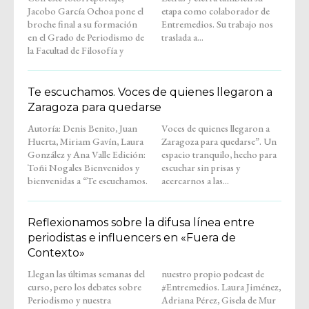
Jacobo García Ochoa pone el
etapa como colaborador de
broche final a su formación
Entremedios. Su trabajo nos
en el Grado de Periodismo de
traslada a...
la Facultad de Filosofía y
Te escuchamos. Voces de quienes llegaron a
Zaragoza para quedarse
Autoría: Denis Benito, Juan
Voces de quienes llegaron a
Huerta, Miriam Gavín, Laura
Zaragoza para quedarse”. Un
González y Ana Valle Edición:
espacio tranquilo, hecho para
Toñi Nogales Bienvenidos y
escuchar sin prisas y
bienvenidas a “Te escuchamos.
acercarnos a las...
Reflexionamos sobre la difusa línea entre
periodistas e influencers en «Fuera de
Contexto»
Llegan las últimas semanas del
nuestro propio podcast de
curso, pero los debates sobre
#Entremedios. Laura Jiménez,
Periodismo y nuestra
Adriana Pérez, Gisela de Mur