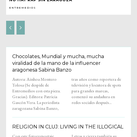
ENTREMEDIOS
Chocolates, Mundial y mucha, mucha
viralidad de la mano de la influencer
aragonesa Sabina Banzo
Autora: Ainhoa Montero
tras años como reportera de
Tolosa (Se despide de
televisión y locutora de spots
Entremedios con esta pieza.
para grandes marcas,
Gracias). Editora: Patricia
comenzó su andadura en
Gascón Vera. La periodista
redes sociales después...
zaragozana Sabina Banzo,
RELIGION IN CLUJ: LIVING IN THE ILLOGICAL
Con este fotorreportaje,
Letras y cierra también su