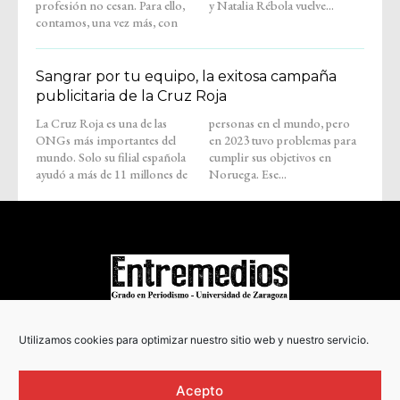
profesión no cesan. Para ello,
y Natalia Rébola vuelve...
contamos, una vez más, con
Sangrar por tu equipo, la exitosa campaña
publicitaria de la Cruz Roja
La Cruz Roja es una de las
personas en el mundo, pero
ONGs más importantes del
en 2023 tuvo problemas para
mundo. Solo su filial española
cumplir sus objetivos en
ayudó a más de 11 millones de
Noruega. Ese...
COPYRIGHT © 2022
Utilizamos cookies para optimizar nuestro sitio web y nuestro servicio.
Acepto