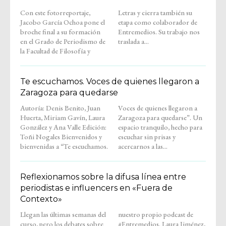
Con este fotorreportaje,
Letras y cierra también su
Jacobo García Ochoa pone el
etapa como colaborador de
broche final a su formación
Entremedios. Su trabajo nos
en el Grado de Periodismo de
traslada a...
la Facultad de Filosofía y
Te escuchamos. Voces de quienes llegaron a
Zaragoza para quedarse
Autoría: Denis Benito, Juan
Voces de quienes llegaron a
Huerta, Miriam Gavín, Laura
Zaragoza para quedarse”. Un
González y Ana Valle Edición:
espacio tranquilo, hecho para
Toñi Nogales Bienvenidos y
escuchar sin prisas y
bienvenidas a “Te escuchamos.
acercarnos a las...
Reflexionamos sobre la difusa línea entre
periodistas e influencers en «Fuera de
Contexto»
Llegan las últimas semanas del
nuestro propio podcast de
curso, pero los debates sobre
#Entremedios. Laura Jiménez,