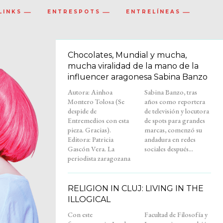
LINKS
ENTRESPOTS
ENTRELÍNEAS
Chocolates, Mundial y mucha,
mucha viralidad de la mano de la
influencer aragonesa Sabina Banzo
Autora: Ainhoa
Sabina Banzo, tras
Montero Tolosa (Se
años como reportera
despide de
de televisión y locutora
Entremedios con esta
de spots para grandes
pieza. Gracias).
marcas, comenzó su
Editora: Patricia
andadura en redes
Gascón Vera. La
sociales después...
periodista zaragozana
RELIGION IN CLUJ: LIVING IN THE
ILLOGICAL
Con este
Facultad de Filosofía y