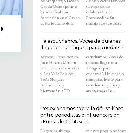
fotorreportaje, Jacobo
Letras y cierra también
García Ochoa pone el
su etapa como
broche final a su
colaborador de
formación en el Grado
Entremedios. Su
de Periodismo de la
trabajo nos traslada a...
o
Te escuchamos. Voces de quienes
llegaron a Zaragoza para quedarse
Autoría: Denis Benito,
escuchamos. Voces de
Juan Huerta, Miriam
quienes llegaron a
Gavín, Laura González
Zaragoza para
y Ana Valle Edición:
quedarse”. Un espacio
Toñi Nogales
tranquilo, hecho para
Bienvenidos y
escuchar sin prisas y
bienvenidas a “Te
acercarnos a las...
Reflexionamos sobre la difusa línea
entre periodistas e influencers en
«Fuera de Contexto»
Llegan las últimas
nuestro propio podcast