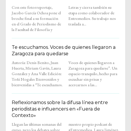
Con este fotorreportaje,
Letras y cierra también su
Jacobo García Ochoa pone el
etapa como colaborador de
broche final a su formación
Entremedios. Su trabajo nos
en el Grado de Periodismo de
traslada a...
la Facultad de Filosofía y
Te escuchamos. Voces de quienes llegaron a
Zaragoza para quedarse
Autoría: Denis Benito, Juan
Voces de quienes llegaron a
Huerta, Miriam Gavín, Laura
Zaragoza para quedarse”. Un
González y Ana Valle Edición:
espacio tranquilo, hecho para
Toñi Nogales Bienvenidos y
escuchar sin prisas y
bienvenidas a “Te escuchamos.
acercarnos a las...
Reflexionamos sobre la difusa línea entre
periodistas e influencers en «Fuera de
Contexto»
Llegan las últimas semanas del
nuestro propio podcast de
curso, pero los debates sobre
#Entremedios. Laura Jiménez,