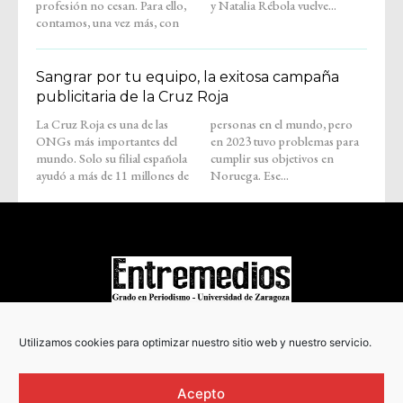
profesión no cesan. Para ello,
y Natalia Rébola vuelve...
contamos, una vez más, con
Sangrar por tu equipo, la exitosa campaña
publicitaria de la Cruz Roja
La Cruz Roja es una de las
personas en el mundo, pero
ONGs más importantes del
en 2023 tuvo problemas para
mundo. Solo su filial española
cumplir sus objetivos en
ayudó a más de 11 millones de
Noruega. Ese...
COPYRIGHT © 2022
Utilizamos cookies para optimizar nuestro sitio web y nuestro servicio.
Acepto