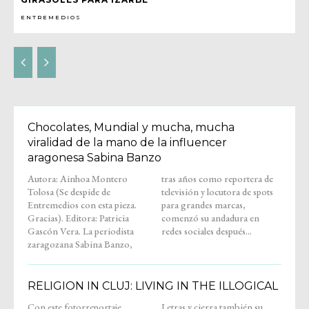
ENTREMEDIOS
Chocolates, Mundial y mucha, mucha
viralidad de la mano de la influencer
aragonesa Sabina Banzo
Autora: Ainhoa Montero
tras años como reportera de
Tolosa (Se despide de
televisión y locutora de spots
Entremedios con esta pieza.
para grandes marcas,
Gracias). Editora: Patricia
comenzó su andadura en
Gascón Vera. La periodista
redes sociales después...
zaragozana Sabina Banzo,
RELIGION IN CLUJ: LIVING IN THE ILLOGICAL
Con este fotorreportaje,
Letras y cierra también su