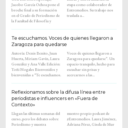
Jacobo García Ochoa pone el
etapa como colaborador de
broche final a su formación
Entremedios. Su trabajo nos
en el Grado de Periodismo de
traslada a...
la Facultad de Filosofía y
Te escuchamos. Voces de quienes llegaron a
Zaragoza para quedarse
Autoría: Denis Benito, Juan
Voces de quienes llegaron a
Huerta, Miriam Gavín, Laura
Zaragoza para quedarse”. Un
González y Ana Valle Edición:
espacio tranquilo, hecho para
Toñi Nogales Bienvenidos y
escuchar sin prisas y
bienvenidas a “Te escuchamos.
acercarnos a las...
Reflexionamos sobre la difusa línea entre
periodistas e influencers en «Fuera de
Contexto»
Llegan las últimas semanas del
nuestro propio podcast de
curso, pero los debates sobre
#Entremedios. Laura Jiménez,
Periodismo y nuestra
Adriana Pérez, Gisela de Mur